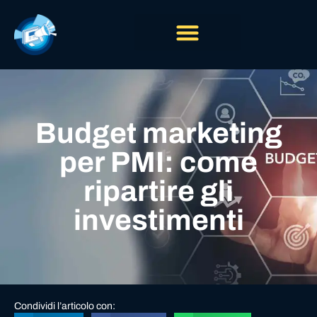
Budget marketing
per PMI: come
ripartire gli
investimenti
Condividi l’articolo con: