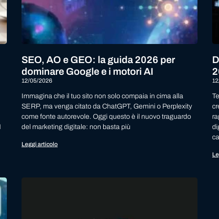
SEO, AO e GEO: la guida 2026 per
D
dominare Google e i motori AI
2
12/05/2026
12
Immagina che il tuo sito non solo compaia in cima alla
Te
SERP, ma venga citato da ChatGPT, Gemini o Perplexity
cr
come fonte autorevole. Oggi questo è il nuovo traguardo
ra
M
del marketing digitale: non basta più
di
ca
Leggi articolo
Le