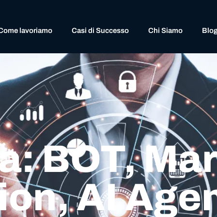
Come lavoriamo
Casi di Successo
Chi Siamo
Blo
a: BOT, Mar
on, AI Age