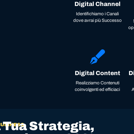
Digital Channel
Identifichiamo i Canali
dove avrai più Successo
op
Digital Content
D
Realizziamo Contenuti
coinvolgenti ed efficiaci
A
 Tua Strategia,
BUSINESS