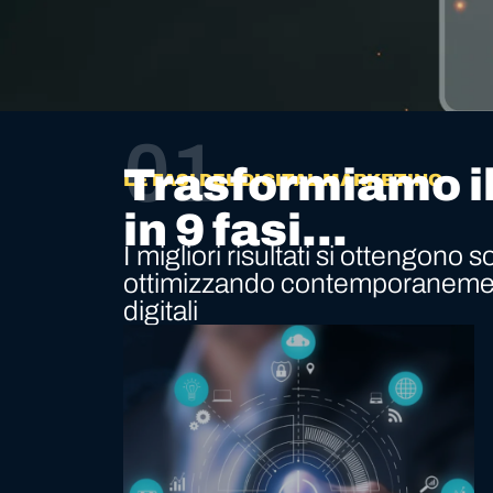
01
Trasformiamo i
LE FASI DEL DIGITAL MARKETING
in 9 fasi...
I migliori risultati si ottengono
ottimizzando contemporanement
digitali