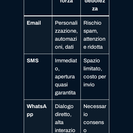
forza
debolez
za
Email
Personali
Rischio
zzazione,
spam,
automazi
attenzion
oni, dati
e ridotta
SMS
Immediat
Spazio
o,
limitato,
apertura
costo per
quasi
invio
garantita
WhatsA
Dialogo
Necessar
pp
diretto,
io
alta
consens
interazio
o