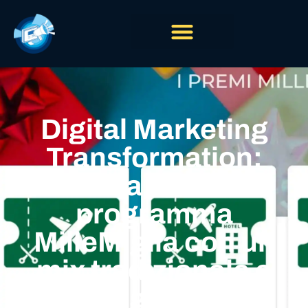
Digital Marketing
Transformation:
Alitalia innova il
programma
MilleMiglia con un
mix tradizionale e
digitale