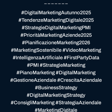
_ _ _ _ _ _ _
#DigitalMarketingAutunno2025
#TendenzeMarketingDigitale2025
#StrategieDigitalMarketingPMI
#PrioritàMarketingAziende2025
#PianificazioneMarketing2026
#MarketingSostenibile #VideoMarketing
#IntelligenzaArtificiale #FirstPartyData
#PMI #StrategieMarketing
#PianoMarketing #DigitalMarketing
#GestioneAziendale #CrescitaAziendale
#BusinessStrategy
#DigitalMarketingStrategy
#ConsigliMarketing #StrategiaAziendale
#MarketingDigitale