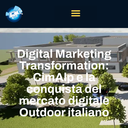
Digital Marketing
Transformation:
CimAlp e la
conquista del
mercato digitale
Outdoor italiano