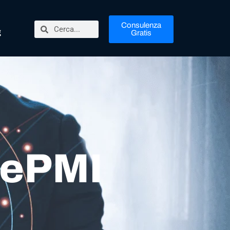
Consulenza
g
Gratis
alePMI