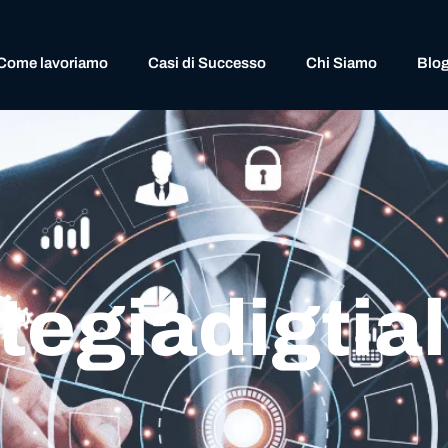
Come lavoriamo
Casi di Successo
Chi Siamo
Blo
ategiadigti