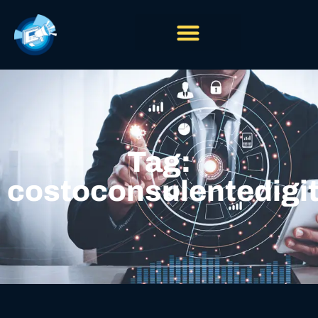
Tag:
costoconsulentedigi