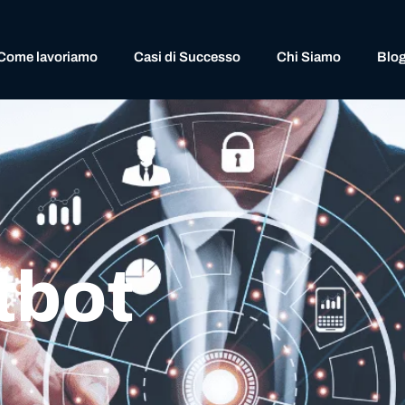
Come lavoriamo
Casi di Successo
Chi Siamo
Blo
tbot