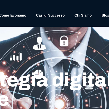
Come lavoriamo
Casi di Successo
Chi Siamo
Blo
tegia digita
e