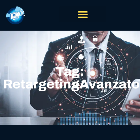
Tag:
RetargetingAvanzato