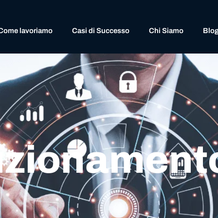
Come lavoriamo
Casi di Successo
Chi Siamo
Blo
sizionament