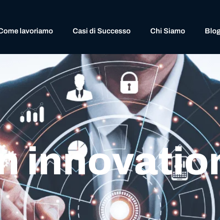
Come lavoriamo
Casi di Successo
Chi Siamo
Blo
n innovatio