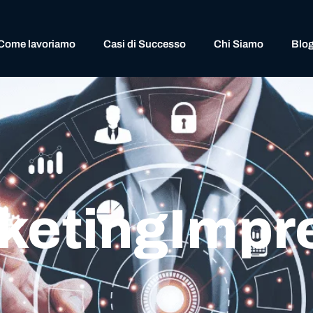
Come lavoriamo
Casi di Successo
Chi Siamo
Blo
rketingImpr