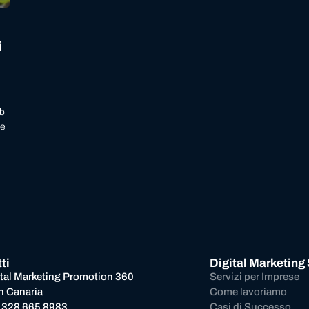
i
eb
he
ti
Digital Marketing
ital Marketing Promotion 360
Servizi per Imprese
n Canaria
Come lavoriamo
 328 665 8983
Casi di Successo